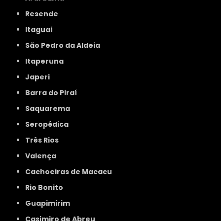
Resende
Itaguaí
São Pedro da Aldeia
Itaperuna
Japeri
Barra do Piraí
Saquarema
Seropédica
Três Rios
Valença
Cachoeiras de Macacu
Rio Bonito
Guapimirim
Casimiro de Abreu