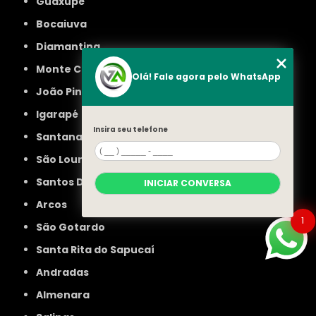
Guaxupé
Bocaiuva
Diamantina
Monte Carmelo
Olá! Fale agora pelo WhatsApp
João Pinheiro
Igarapé
Insira seu telefone
Santana do Paraíso
São Lourenço
Santos Dumont
INICIAR CONVERSA
Arcos
1
São Gotardo
Santa Rita do Sapucaí
Andradas
Almenara