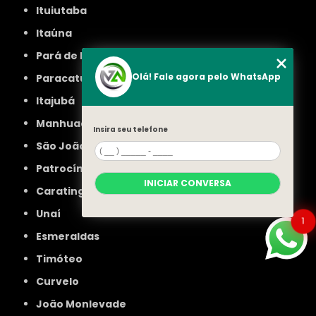
Ituiutaba
Itaúna
Pará de Minas
Olá! Fale agora pelo WhatsApp
Paracatu
Itajubá
Manhuaçu
Insira seu telefone
São João del Rei
Patrocínio
INICIAR CONVERSA
Caratinga
Unaí
1
Esmeraldas
Timóteo
Curvelo
João Monlevade