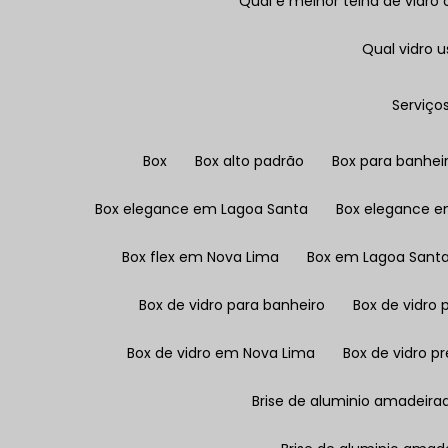
Qual é melhor telha de vidro
Qual vidro
Serviço
Box
Box alto padrão
Box para banhei
Box elegance em Lagoa Santa
Box elegance 
Box flex em Nova Lima
Box em Lagoa Sant
Box de vidro para banheiro
Box de vidro
Box de vidro em Nova Lima
Box de vidro p
Brise de aluminio amadeira