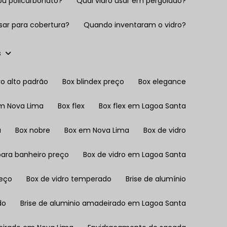
 ou policarbonato?
Qual vidro usar em pergolado?
 usar para cobertura?
Quando inventaram o vidro?
s
ro alto padrão
Box blindex preço
Box elegance
em Nova Lima
Box flex
Box flex em Lagoa Santa
a
Box nobre
Box em Nova Lima
Box de vidro
 para banheiro preço
Box de vidro em Lagoa Santa
reço
Box de vidro temperado
Brise de alumínio
do
Brise de aluminio amadeirado em Lagoa Santa