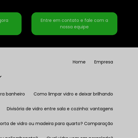
gora
Entre em contato e fale com a
nossa equipe
Home
Empresa
ra banheiro
Como limpar vidro e deixar brilhando
Divisória de vidro entre sala e cozinha: vantagens
Porta de vidro ou madeira para quarto? Comparação