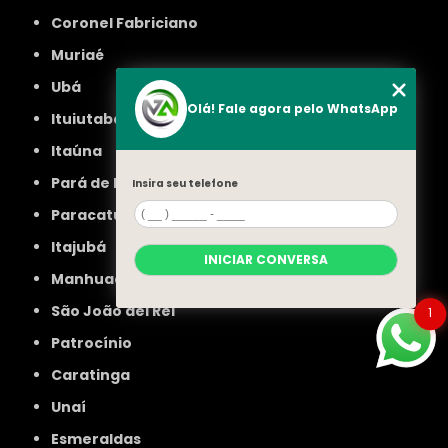
Coronel Fabriciano
Muriaé
Ubá
Olá! Fale agora pelo WhatsApp
Ituiutaba
Itaúna
Pará de Minas
Insira seu telefone
Paracatu
Itajubá
INICIAR CONVERSA
Manhuaçu
São João del Rei
1
Patrocínio
Caratinga
Unaí
Esmeraldas