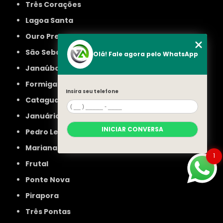
Três Corações
Lagoa Santa
Ouro Preto
São Sebastião do Paraíso
Olá! Fale agora pelo WhatsApp
Janaúba
Formiga
Insira seu telefone
Cataguases
Januária
INICIAR CONVERSA
Pedro Leopoldo
Mariana
1
Frutal
Ponte Nova
Pirapora
Três Pontas