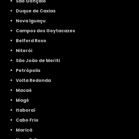
São Gonçalo
Duque de Caxias
Nova Iguaçu
Campos dos Goytacazes
Belford Roxo
Niterói
São João de Meriti
Petrópolis
Volta Redonda
Macaé
Magé
Itaboraí
Cabo Frio
Maricá