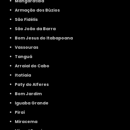
Mangaratiba
Armação dos Búzios
São Fidélis
São João da Barra
Bom Jesus do Itabapoana
Vassouras
Tanguá
Arraial do Cabo
Itatiaia
Paty do Alferes
Bom Jardim
Iguaba Grande
Piraí
Miracema