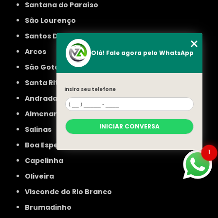
Santana do Paraíso
São Lourenço
Santos Dumont
Arcos
Olá! Fale agora pelo WhatsApp
São Gotardo
Santa Rita do Sapucaí
Insira seu telefone
Andradas
Almenara
INICIAR CONVERSA
Salinas
Boa Esperança
1
Capelinha
Oliveira
Visconde do Rio Branco
Brumadinho