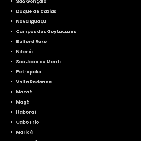
São Gonçalo
Duque de Caxias
Nova Iguaçu
Campos dos Goytacazes
Belford Roxo
Niterói
São João de Meriti
Petrópolis
Volta Redonda
Macaé
Magé
Itaboraí
Cabo Frio
Maricá